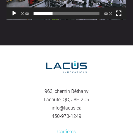
00:00
00:09
963, chemin Béthany
Lachute, QC, J8H 2C5
info@lacus.ca
450-973-1249
Carrières